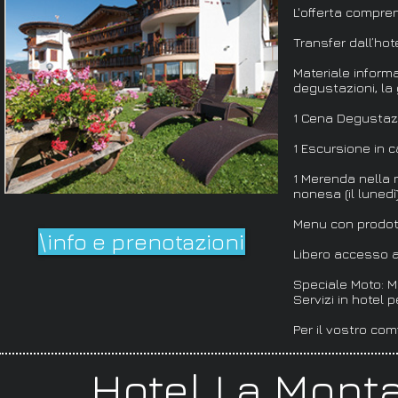
L'offerta compre
Transfer dall’hot
Materiale informati
degustazioni, la 
1 Cena Degustazio
1 Escursione in ca
1 Merenda nella 
nonesa (il lunedì
Menu con prodot
\info e prenotazioni
Libero accesso 
Speciale Moto: Ma
Servizi in hotel 
Per il vostro comf
Hotel La Monta