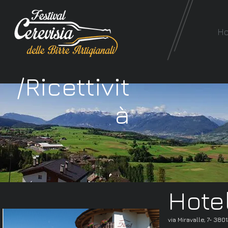
H
/Ricettivit
à
Hote
via Miravalle, 7- 38