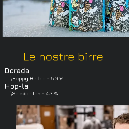
Le nostre birre
Dorada
\Hoppy Helles - 5.0 %
Hop-la
\Session Ipa - 4.3 %